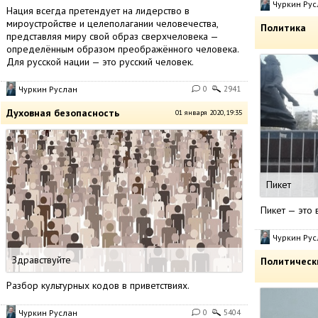
Чуркин Рус
Нация всегда претендует на лидерство в
мироустройстве и целеполагании человечества,
Политика
представляя миру свой образ сверхчеловека —
определённым образом преображённого человека.
Для русской нации — это русский человек.
Чуркин Руслан
0
2941
Духовная безопасность
01 января 2020, 19:35
Пикет
Пикет — это в
Чуркин Рус
Здравствуйте
Политическ
Разбор культурных кодов в приветствиях.
Чуркин Руслан
0
5404