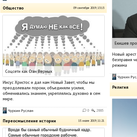
Общество
09 сентября 2019, 13:13
Екишев про
Новый арест
безправия че
режима
Соцсети как Стан Верных
Чуркин Рус
Иисус Христос и дал нам Новый Завет, чтобы мы
Религия
преодолевали пороки, объединяли усилия,
обменивались знанием, укреплялись духовно в сем
мире.
Чуркин Руслан
0
2885
Переосмысление истории
15 июля 2019, 11:21