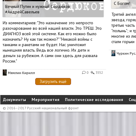
С Богом!
Вечный Путин и нужный Сердюков
#АндрейСавельев
Третий ангел
звезда, горя
Из комментариев: "Это назначение это непросто
третью часть
разочарование во всей нашей власти. Это ТРЕШ. Это
"полынь"; и 
ДИАГНОЗ всей этой системе. Как его можно было
многие из лю
назначить? Ну как так можно?" "Никакой войны с
стали горьки 
танками и ракетами не будет. Нас уничтожит
нынешняя власть. Ведь все логично. Их дети и
Чуркин Рус
деньги за рубежом. А сами они здесь для развала
России."
Мямлин Кирилл
0
3552
Загрузить ещё
Документы
Мероприятия
Политические исследования
Соц
© 2016–2017 Русский национальный фронт