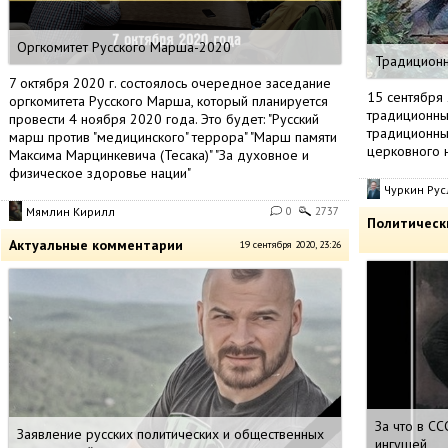
Оргкомитет Русского Марша-2020
Традиционн
7 октября 2020 г. состоялось очередное заседание
15 сентября 
оргкомитета Русского Марша, который планируется
традиционны
провести 4 ноября 2020 года. Это будет: "Русский
традиционные
марш против "медицинского" террора" "Марш памяти
церковного н
Максима Марцинкевича (Тесака)" "За духовное и
физическое здоровье нации"
Чуркин Рус
Мямлин Кирилл
0
2737
Политическ
Актуальные комментарии
19 сентября 2020, 23:26
За что в СС
Заявление русских политических и общественных
ингушей