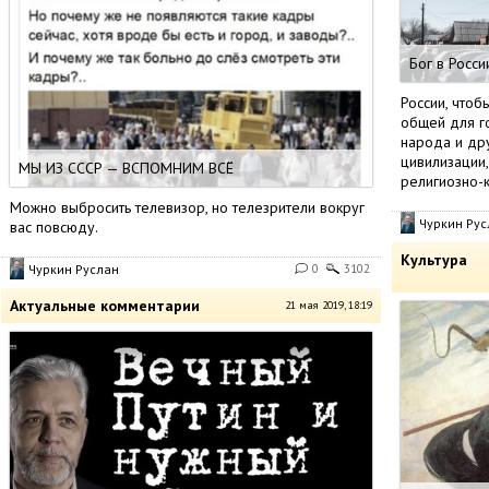
Бог в Росси
России, чтоб
общей для г
народа и др
цивилизации
МЫ ИЗ СССР — ВСПОМНИМ ВСЁ
религиозно-к
Можно выбросить телевизор, но телезрители вокруг
Чуркин Рус
вас повсюду.
Культура
Чуркин Руслан
0
3102
Актуальные комментарии
21 мая 2019, 18:19