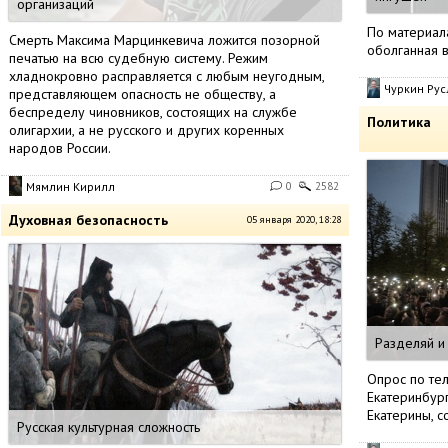
организаций
По материала
Смерть Максима Марцинкевича ложится позорной
оболганная в
печатью на всю судебную систему. Режим
хладнокровно расправляется с любым неугодным,
Чуркин Рус
представляющем опасность не обществу, а
беспределу чиновников, состоящих на службе
Политика
олигархии, а не русского и других коренных
народов России.
Мямлин Кирилл
0
2582
Духовная безопасность
05 января 2020, 18:28
Разделяй и
Опрос по те
Екатеринбург
Екатерины, с
Русская культурная сложность